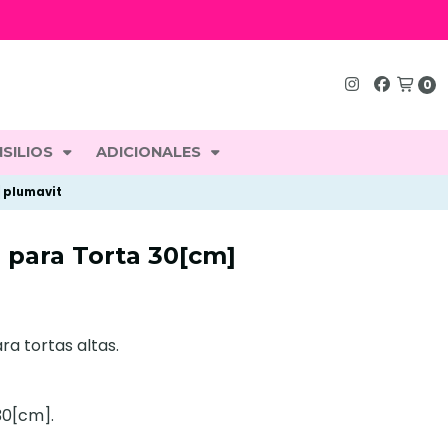
0
SILIOS
ADICIONALES
 plumavit
 para Torta 30[cm]
ra tortas altas.
30[cm].