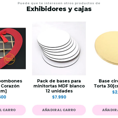
Puede que te interesen otros productos de
Exhibidores y cajas
 bombones
Pack de bases para
Base cir
r Corazón
minitortas MDF blanco
Torta 30[c
cm]
12 unidades
$2
500
$7.990
AL CARRO
AÑADIR AL CARRO
AÑADIR 