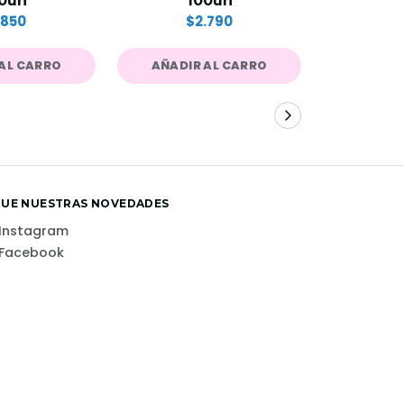
0un
100un
$
.850
$2.790
AL CARRO
AÑADIR AL CARRO
AÑADIR
GUE NUESTRAS NOVEDADES
Instagram
Facebook