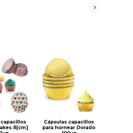
capacillos
Cápsulas capacillos
Molde kra
akes 8[cm]
para hornear Dorado
500[g] 