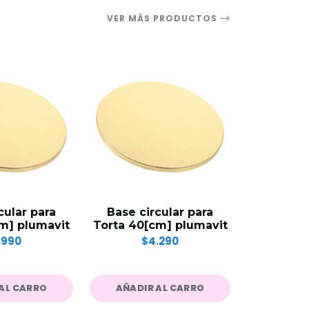
VER MÁS PRODUCTOS
cular para
Base circular para
Base cu
m] plumavit
Torta 40[cm] plumavit
Torta 35[
.990
$4.290
$
AL CARRO
AÑADIR AL CARRO
AÑADIR