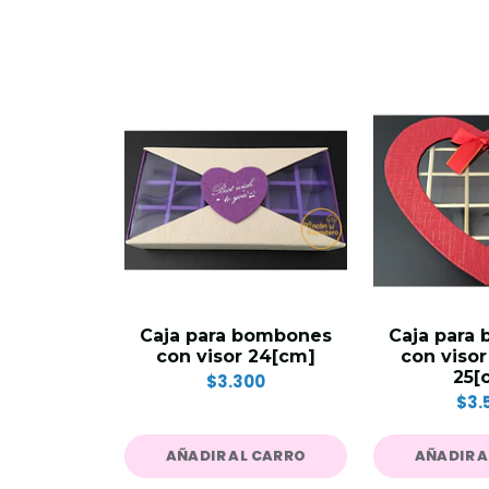
Caja para bombones
Caja para
con visor 24[cm]
con viso
25[
$3.300
$3.
AÑADIR AL CARRO
AÑADIR 