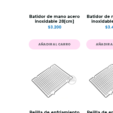
Batidor de mano acero
Batidor de
inoxidable 28[cm]
inoxidabl
$3.200
$3.
AÑADIR AL CARRO
AÑADIR 
Rejilla de enfriamiento
Rejilla de 