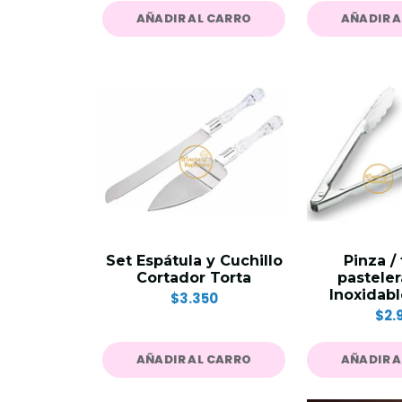
AÑADIR AL CARRO
AÑADIR 
Set Espátula y Cuchillo
Pinza /
Cortador Torta
pastele
Inoxidab
$3.350
$2.
AÑADIR AL CARRO
AÑADIR 