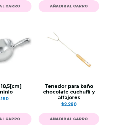
AL CARRO
AÑADIR AL CARRO
18,5[cm]
Tenedor para baño
minio
chocolate cuchuflí y
alfajores
.190
$2.290
AL CARRO
AÑADIR AL CARRO