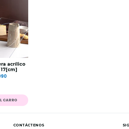
a acrílico
r 17[cm]
990
AL CARRO
CONTÁCTENOS
SI