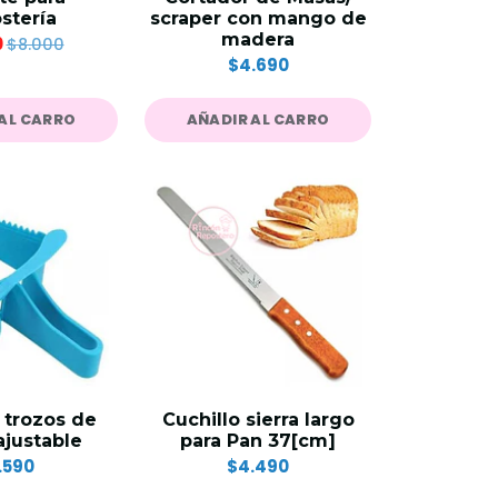
stería
scraper con mango de
madera
0
$8.000
$4.690
AL CARRO
AÑADIR AL CARRO
 trozos de
Cuchillo sierra largo
ajustable
para Pan 37[cm]
.590
$4.490