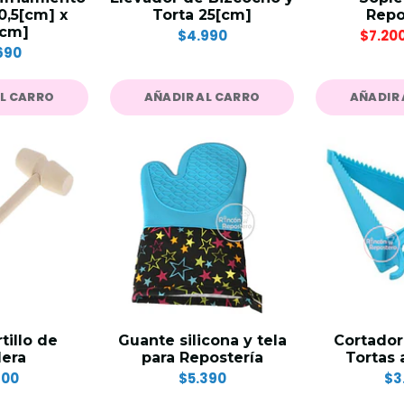
0,5[cm] x
Torta 25[cm]
Repo
[cm]
$4.990
$7.20
690
AL CARRO
AÑADIR AL CARRO
AÑADIR 
tillo de
Guante silicona y tela
Cortador
era
para Repostería
Tortas 
300
$5.390
$3