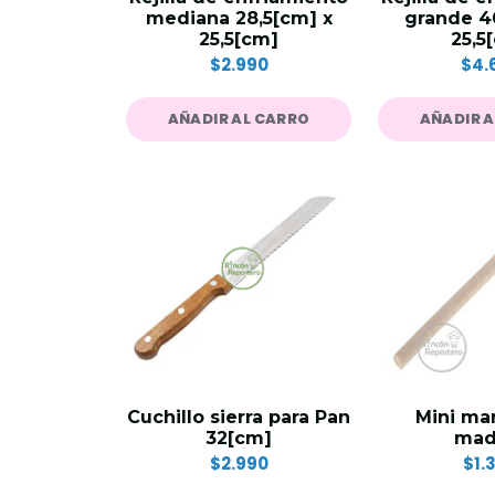
mediana 28,5[cm] x
grande 4
25,5[cm]
25,5
$2.990
$4.
AÑADIR AL CARRO
AÑADIR 
Cuchillo sierra para Pan
Mini mar
32[cm]
mad
$2.990
$1.