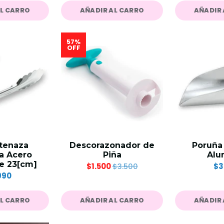
AL CARRO
AÑADIR AL CARRO
AÑADIR 
57%
OFF
 tenaza
Descorazonador de
Poruña 
ra Acero
Piña
Alu
le 23[cm]
$1.500
$3
$3.500
990
AL CARRO
AÑADIR AL CARRO
AÑADIR 