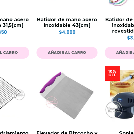
 mano acero
Batidor de mano acero
Batidor de
e 31,5[cm]
inoxidable 43[cm]
inoxidab
revestid
450
$4.000
$3
AL CARRO
AÑADIR AL CARRO
AÑADIR 
10%
OFF
enfriamiento
Elevador de Bizcocho y
Sople