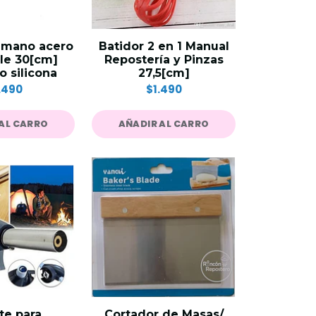
 mano acero
Batidor 2 en 1 Manual
le 30[cm]
Repostería y Pinzas
o silicona
27,5[cm]
.490
$1.490
AL CARRO
AÑADIR AL CARRO
te para
Cortador de Masas/