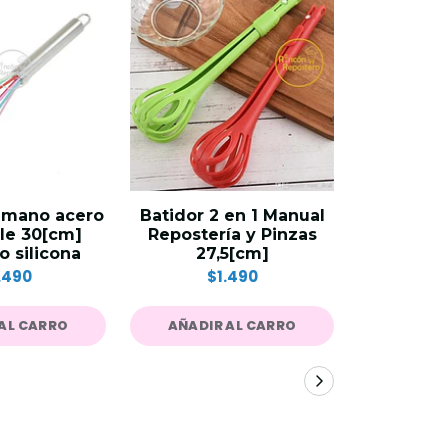
 mano acero
Batidor 2 en 1 Manual
Rejilla de
le 30[cm]
Repostería y Pinzas
mediana
o silicona
27,5[cm]
25
.490
$1.490
$
AL CARRO
AÑADIR AL CARRO
AÑADIR