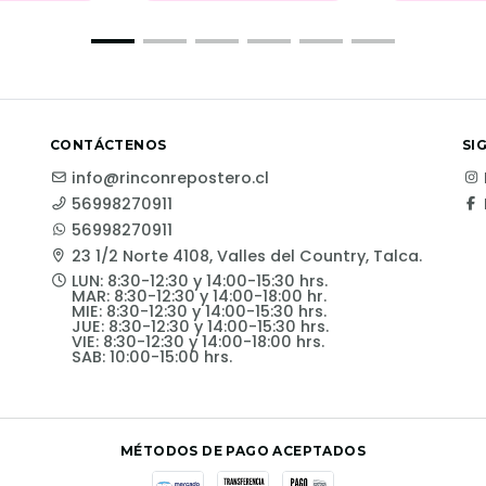
CONTÁCTENOS
SI
info@rinconrepostero.cl
56998270911
56998270911
23 1/2 Norte 4108, Valles del Country, Talca.
LUN: 8:30-12:30 y 14:00-15:30 hrs.
MAR: 8:30-12:30 y 14:00-18:00 hr.
MIE: 8:30-12:30 y 14:00-15:30 hrs.
JUE: 8:30-12:30 y 14:00-15:30 hrs.
VIE: 8:30-12:30 y 14:00-18:00 hrs.
SAB: 10:00-15:00 hrs.
MÉTODOS DE PAGO ACEPTADOS