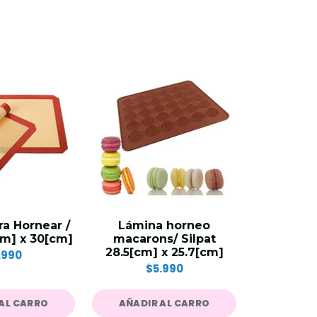
8%
OFF
PU
a Hornear /
Lámina horneo
Crema
cm] x 30[cm]
macarons/ Silpat
Festipak 
28.5[cm] x 25.7[cm]
.990
$5.8
$5.990
AL CARRO
AÑADIR AL CARRO
AÑADIR