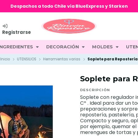
Despachos a todo Chile vía BlueExpress y Starken
Registrarse
INGREDIENTES
DECORACIÓN
MOLDES
UTEN
Inicio
UTENSILIOS
Herramientas varias
Soplete para Repostería
Soplete para 
DESCRIPCIÓN
Soplete con regulador i
Cº . Ideal para dar un 
preparaciones y sorpren
repostería, pastelería, 
Compacto y seguro, ap
por ejemplo, quemar el 
merengues de tortas y p