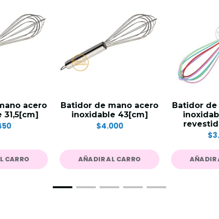
 mano acero
Batidor de mano acero
Batidor de
e 31,5[cm]
inoxidable 43[cm]
inoxidab
revestid
450
$4.000
$3
AL CARRO
AÑADIR AL CARRO
AÑADIR 