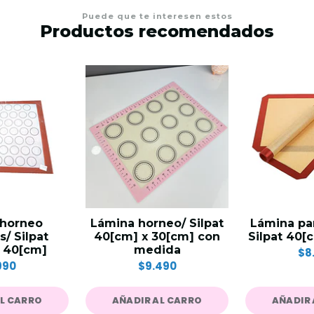
Puede que te interesen estos
Productos recomendados
 horneo
Lámina horneo/ Silpat
Lámina par
/ Silpat
40[cm] x 30[cm] con
Silpat 40[
x 40[cm]
medida
$8
990
$9.490
AL CARRO
AÑADIR AL CARRO
AÑADIR 