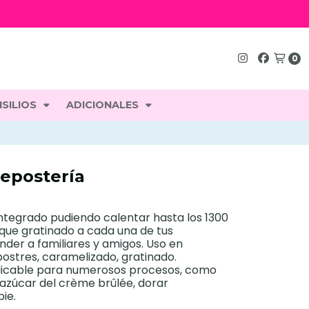
0
SILIOS
ADICIONALES
Repostería
ntegrado pudiendo calentar hasta los 1300
toque gratinado a cada una de tus
der a familiares y amigos. Uso en
postres, caramelizado, gratinado.
licable para numerosos procesos, como
azúcar del crème brûlée, dorar
ie.