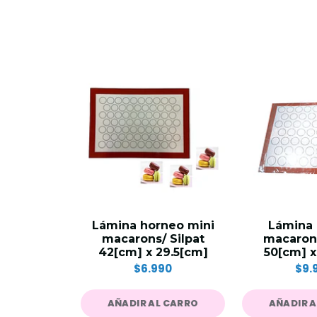
Lámina horneo mini
Lámina
macarons/ Silpat
macarons
42[cm] x 29.5[cm]
50[cm] 
$6.990
$9.
AÑADIR AL CARRO
AÑADIR 