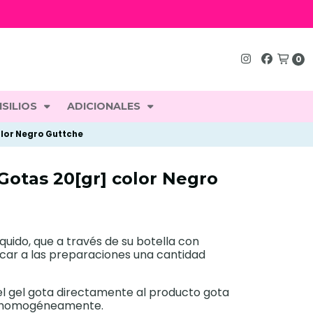
0
SILIOS
ADICIONALES
olor Negro Guttche
Gotas 20[gr] color Negro
quido, que a través de su botella con
icar a las preparaciones una cantidad
el gel gota directamente al producto gota
r homogéneamente.