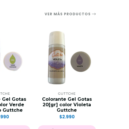
VER MÁS PRODUCTOS
TCHE
GUTTCHE
GU
 Gel Gotas
Colorante Gel Gotas
Colorant
olor Verde
20[gr] color Violeta
20[gr] c
o Guttche
Guttche
Gu
.990
$2.990
$