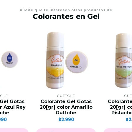
Puede que te interesen otros productos de
Colorantes en Gel
TCHE
GUTTCHE
GUT
 Gel Gotas
Colorante Gel Gotas
Colorante
or Azul Rey
20[gr] color Amarillo
20[gr] c
tche
Guttche
Pistach
990
$2.990
$2