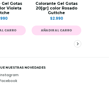
 Gel Gotas
Colorante Gel Gotas
Colorant
lor Violeta
20[gr] color Rosado
20[gr] co
tche
Guttche
Gu
.990
$2.990
$
AL CARRO
AÑADIR AL CARRO
AÑADIR
GUE NUESTRAS NOVEDADES
Instagram
Facebook