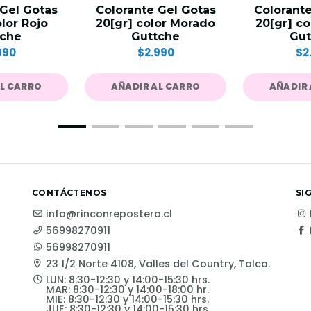
 Gel Gotas
Colorante Gel Gotas
Colorante
olor Rojo
20[gr] color Morado
20[gr] co
tche
Guttche
Gut
990
$2.990
$2
AL CARRO
AÑADIR AL CARRO
AÑADIR 
CONTÁCTENOS
SI
info@rinconrepostero.cl
56998270911
56998270911
23 1/2 Norte 4108, Valles del Country, Talca.
LUN: 8:30-12:30 y 14:00-15:30 hrs.
MAR: 8:30-12:30 y 14:00-18:00 hr.
MIE: 8:30-12:30 y 14:00-15:30 hrs.
JUE: 8:30-12:30 y 14:00-15:30 hrs.