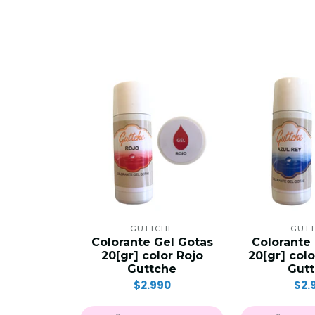
GUTTCHE
GUT
Colorante Gel Gotas
Colorante
20[gr] color Rojo
20[gr] col
Guttche
Gut
$2.990
$2.