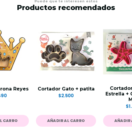
Puede que te interesen estos
Productos recomendados
Cortador
orona Reyes
Cortador Gato + patita
Estrella + 
490
$2.500
M
$1
AL CARRO
AÑADIR AL CARRO
AÑADIR 