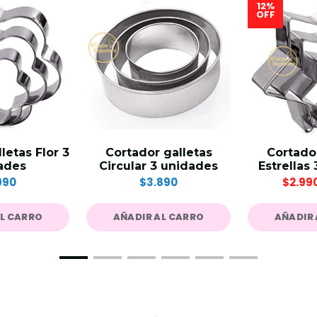
12%
OFF
letas Flor 3
Cortador galletas
Cortador
ades
Circular 3 unidades
Estrellas
990
$3.890
$2.99
AL CARRO
AÑADIR AL CARRO
AÑADIR 