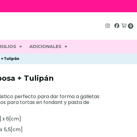
0
SILIOS
ADICIONALES
+ Tulipán
posa + Tulipán
ástico perfecto para dar forma a galletas
os para tortas en fondant y pasta de
] x 6[cm]
 x 5,5[cm]