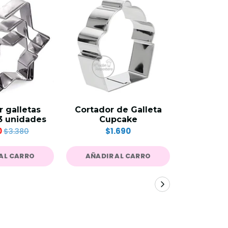
 galletas
Cortador de Galleta
Set 4 mo
 3 unidades
Cupcake
marco
0
$1.690
$
$3.380
AL CARRO
AÑADIR AL CARRO
AÑADIR