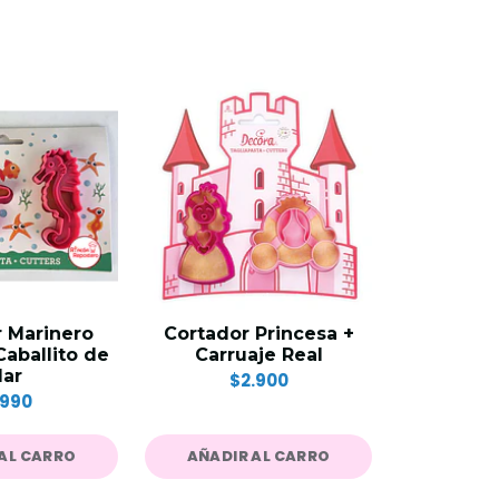
 Marinero
Cortador Princesa +
Cortador
Caballito de
Carruaje Real
$
ar
$2.900
.990
AL CARRO
AÑADIR AL CARRO
AÑADIR