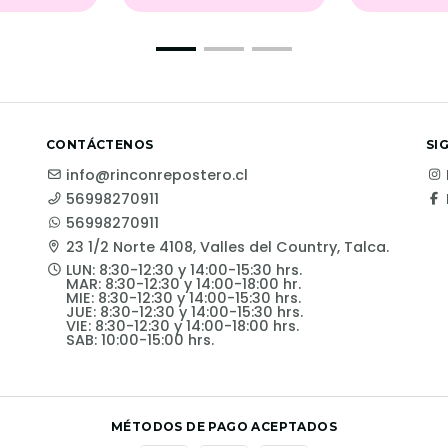
CONTÁCTENOS
SI
info@rinconrepostero.cl
56998270911
56998270911
23 1/2 Norte 4108, Valles del Country, Talca.
LUN: 8:30-12:30 y 14:00-15:30 hrs.
MAR: 8:30-12:30 y 14:00-18:00 hr.
MIE: 8:30-12:30 y 14:00-15:30 hrs.
JUE: 8:30-12:30 y 14:00-15:30 hrs.
VIE: 8:30-12:30 y 14:00-18:00 hrs.
SAB: 10:00-15:00 hrs.
MÉTODOS DE PAGO ACEPTADOS