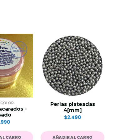
 COLOR
Perlas plateadas
Perlas na
acarados -
4[mm]
Grafi
sado
$2.490
$
.990
AL CARRO
AÑADIR AL CARRO
AÑADIR