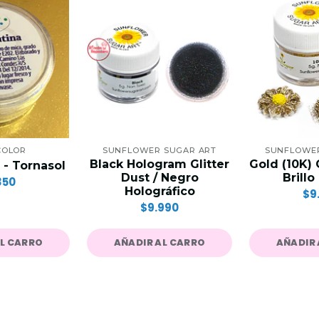
COLOR
SUNFLOWER SUGAR ART
SUNFLOWER
Black Hologram Glitter
Gold (10K) G
 - Tornasol
Dust / Negro
Brillo
350
Holográfico
$9
$9.990
AL CARRO
AÑADIR AL CARRO
AÑADIR 