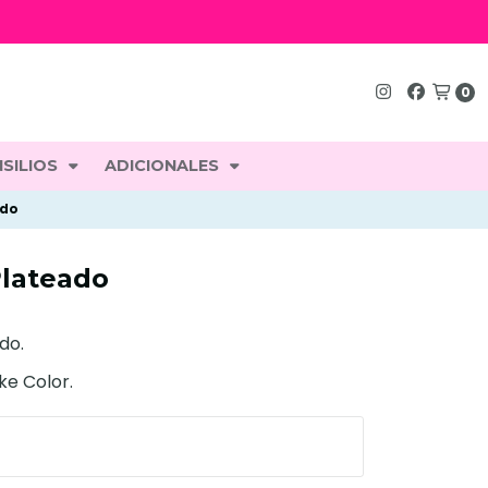
0
SILIOS
ADICIONALES
ado
Plateado
do.
ke Color.