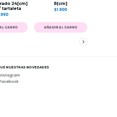
rado 24[cm]
8{cm]
$1
 tartaleta
$1.900
.990
AL CARRO
AÑADIR AL CARRO
AÑADIR
GUE NUESTRAS NOVEDADES
Instagram
Facebook