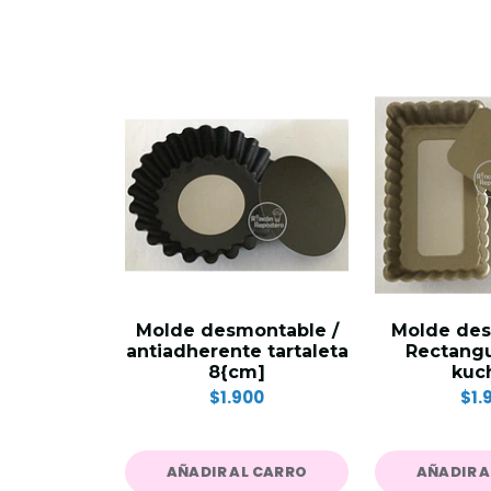
Molde desmontable /
Molde de
antiadherente tartaleta
Rectangu
8{cm]
kuc
$1.900
$1.
AÑADIR AL CARRO
AÑADIR 