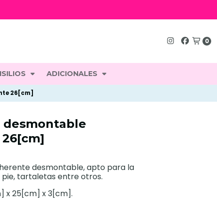
0
SILIOS
ADICIONALES
nte 26[cm]
n desmontable
 26[cm]
herente desmontable, apto para la
pie, tartaletas entre otros.
] x 25[cm] x 3[cm].