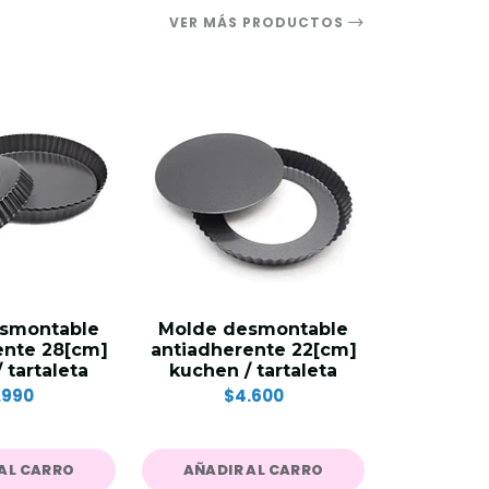
VER MÁS PRODUCTOS
smontable
Molde desmontable
Set mo
ente 28[cm]
antiadherente 22[cm]
tartale
 tartaleta
kuchen / tartaleta
$
.990
$4.600
AL CARRO
AÑADIR AL CARRO
AÑADIR