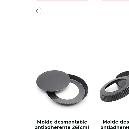
Molde desmontable
Molde de
antiadherente 26[cm]
antiadhere