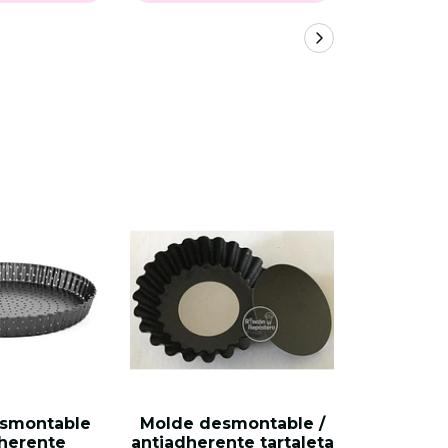
smontable
Molde desmontable /
Set mold
herente
antiadherente tartaleta
3 piez