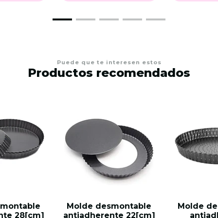
Puede que te interesen estos
Productos recomendados
smontable
Molde desmontable
Molde de
nte 28[cm]
antiadherente 22[cm]
antiad