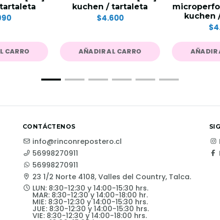
tartaleta
kuchen / tartaleta
microperfo
kuchen /
990
$4.600
$4
AL CARRO
AÑADIR AL CARRO
AÑADIR 
CONTÁCTENOS
SI
info@rinconrepostero.cl
56998270911
56998270911
23 1/2 Norte 4108, Valles del Country, Talca.
LUN: 8:30-12:30 y 14:00-15:30 hrs.
MAR: 8:30-12:30 y 14:00-18:00 hr.
MIE: 8:30-12:30 y 14:00-15:30 hrs.
JUE: 8:30-12:30 y 14:00-15:30 hrs.
VIE: 8:30-12:30 y 14:00-18:00 hrs.