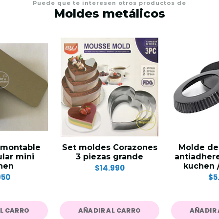
Puede que te interesen otros productos de
Moldes metálicos
smontable
Set moldes Corazones
Molde de
lar mini
3 piezas grande
antiadher
hen
kuchen /
$14.990
950
$5
AL CARRO
AÑADIR AL CARRO
AÑADIR 