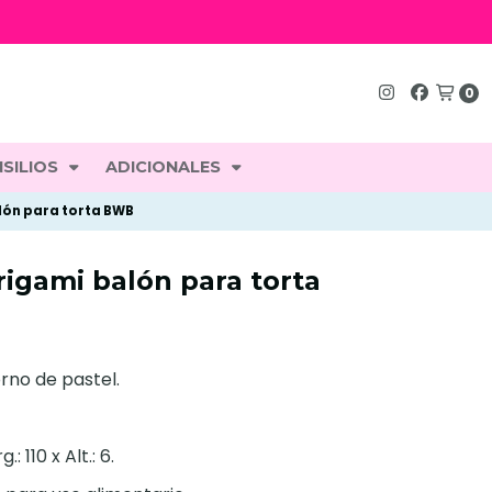
0
SILIOS
ADICIONALES
lón para torta BWB
igami balón para torta
rno de pastel.
 110 x Alt.: 6.