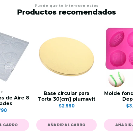
Puede que te interesen estos
Productos recomendados
WB
Base circular para
Molde fond
s de Aire 8
Torta 30[cm] plumavit
Dep
dades
$2.990
$3
790
AL CARRO
AÑADIR AL CARRO
AÑADIR 