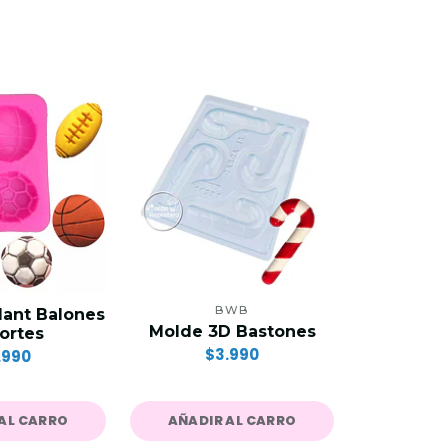
25%
OFF
BWB
ant Balones
Molde Cor
Molde 3D Bastones
ortes
(3 
$3.990
.990
$5.9
AL CARRO
AÑADIR AL CARRO
AÑADIR