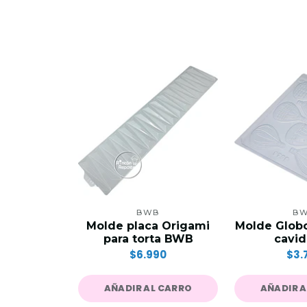
BWB
B
Molde placa Origami
Molde Globo
para torta BWB
cavi
$6.990
$3.
AÑADIR AL CARRO
AÑADIR 