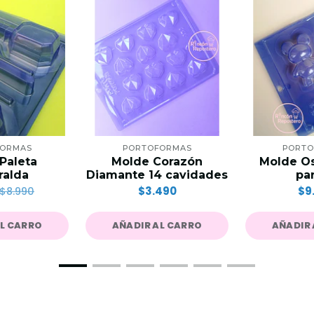
FORMAS
PORTOFORMAS
PORTO
Paleta
Molde Corazón
Molde Os
ralda
Diamante 14 cavidades
par
$3.490
$9
$8.990
AL CARRO
AÑADIR AL CARRO
AÑADIR 