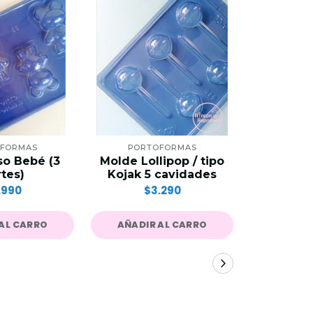
FORMAS
PORTOFORMAS
PORT
o Bebé (3
Molde Lollipop / tipo
Molde Co
tes)
Kojak 5 cavidades
$
.990
$3.290
AL CARRO
AÑADIR AL CARRO
AÑADIR