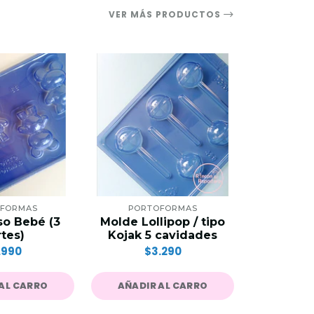
VER MÁS PRODUCTOS
FORMAS
PORTOFORMAS
PORT
o Bebé (3
Molde Lollipop / tipo
Molde Co
tes)
Kojak 5 cavidades
$
.990
$3.290
AL CARRO
AÑADIR AL CARRO
AÑADIR