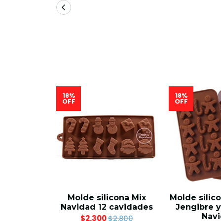
18%
18%
OFF
OFF
Molde silicona Mix
Molde sili
Navidad 12 cavidades
Jengibre 
Nav
$2.300
$2.800