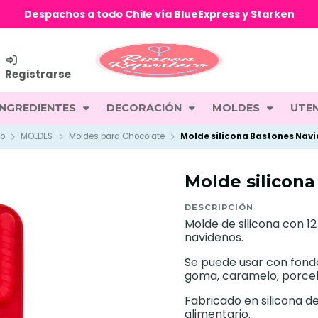
Despachos a todo Chile vía BlueExpress y Starken
Registrarse
INGREDIENTES
DECORACIÓN
MOLDES
UTEN
io
MOLDES
Moldes para Chocolate
Molde silicona Bastones Nav
Molde silicon
DESCRIPCIÓN
Molde de silicona con 1
navideños.
Se puede usar con fonda
goma, caramelo, porcela
Fabricado en silicona d
alimentario.