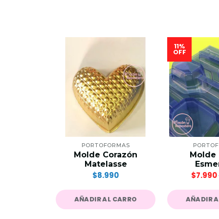
11%
OFF
PORTOFORMAS
PORTO
Molde Corazón
Molde 
Matelasse
Esme
$8.990
$7.990
AÑADIR AL CARRO
AÑADIR 