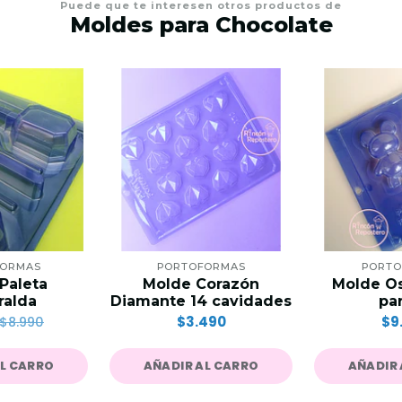
Puede que te interesen otros productos de
Moldes para Chocolate
FORMAS
PORTOFORMAS
PORTO
Paleta
Molde Corazón
Molde Os
ralda
Diamante 14 cavidades
par
$3.490
$9
$8.990
AL CARRO
AÑADIR AL CARRO
AÑADIR 