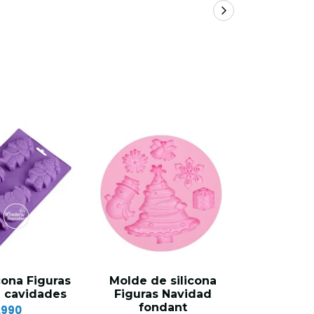
cona Figuras
Molde de silicona
Molde d
 cavidades
Figuras Navidad
Figura
fondant
fo
.990