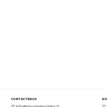
CONTÁCTENOS
SI
info@rinconrepostero.cl