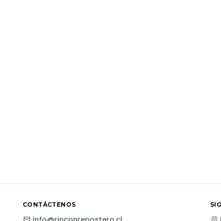
CONTÁCTENOS
SI
info@rinconrepostero.cl