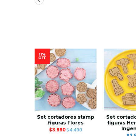
11%
OFF
Set cortadores stamp
Set cortad
figuras Flores
figuras He
Ingen
$3.990
$4.490
$3.