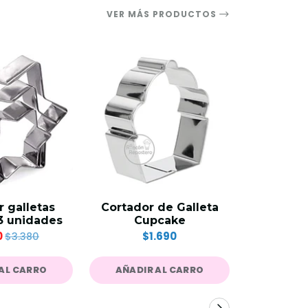
VER MÁS PRODUCTOS
 galletas
Cortador de Galleta
Set 4 mo
 3 unidades
Cupcake
marco
0
$1.690
$
$3.380
AL CARRO
AÑADIR AL CARRO
AÑADIR