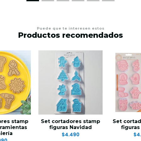
Puede que te interesen estos
Productos recomendados
ores stamp
Set cortadores stamp
Set corta
rramientas
figuras Navidad
figuras
iería
$4.490
$4
990