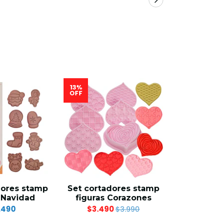
13%
11%
OFF
OFF
dores stamp
Set cortadores stamp
Set cort
 Navidad
figuras Corazones
figuras 
.490
$3.490
$3.9
$3.990