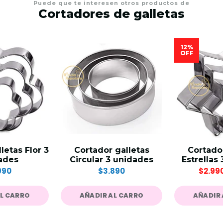
Puede que te interesen otros productos de
Cortadores de galletas
12%
OFF
letas Flor 3
Cortador galletas
Cortador
ades
Circular 3 unidades
Estrellas
990
$3.890
$2.99
AL CARRO
AÑADIR AL CARRO
AÑADIR 