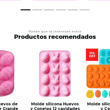
Puede que te interesen estos
Productos recomendados
11%
OFF
uevos de
Molde silicona Huevos
Molde sili
e Grande
y Conejos 12 cavidades
y Co