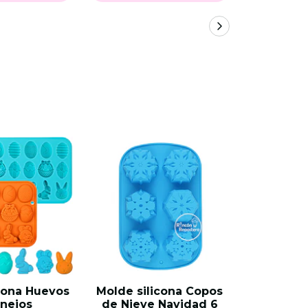
cona Huevos
Molde silicona Copos
Molde Pal
nejos
de Nieve Navidad 6