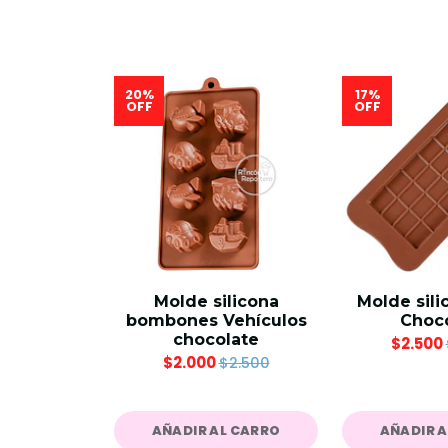
20%
17%
OFF
OFF
Molde silicona
Molde sili
bombones Vehículos
Choc
chocolate
$2.500
$2.000
$2.500
AÑADIR AL CARRO
AÑADIR 