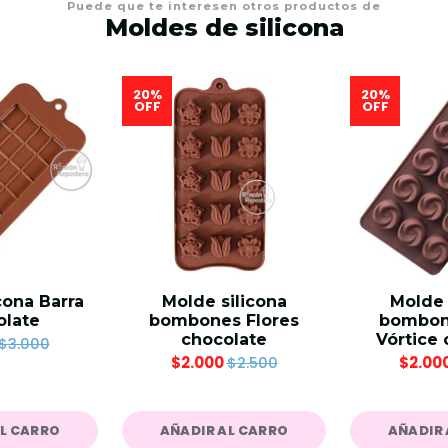
Puede que te interesen otros productos de
Moldes de silicona
20%
20%
OFF
OFF
cona Barra
Molde silicona
Molde 
olate
bombones Flores
bombone
chocolate
Vórtice 
$3.000
$2.000
$2.00
$2.500
AL CARRO
AÑADIR AL CARRO
AÑADIR 