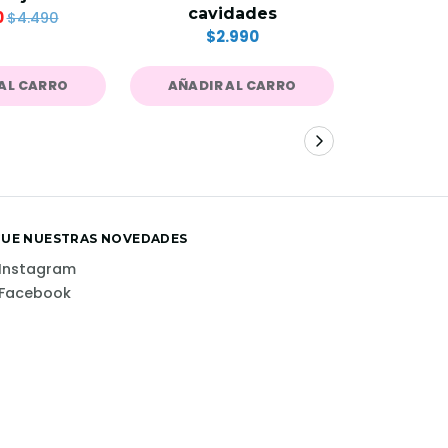
(3 
cavidades
0
$4.490
$
$2.990
AL CARRO
AÑADIR AL CARRO
AÑADIR
GUE NUESTRAS NOVEDADES
Instagram
Facebook