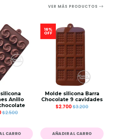
VER MÁS PRODUCTOS
16%
19%
OFF
OFF
silicona
Molde silicona Barra
Molde
s Anillo
Chocolate 9 cavidades
Bombon
chocolate
Vortice 
$2.700
$3.200
21.
0
$2.500
$2.2
AL CARRO
AÑADIR AL CARRO
AÑADIR