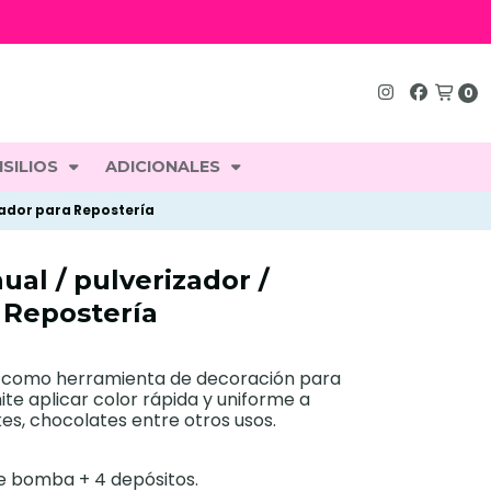
0
SILIOS
ADICIONALES
cador para Repostería
al / pulverizador /
 Repostería
l como herramienta de decoración para
ite aplicar color rápida y uniforme a
kes, chocolates entre otros usos.
 de bomba + 4 depósitos.