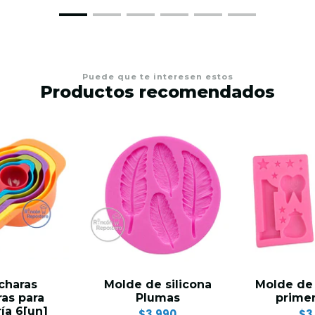
Puede que te interesen estos
Productos recomendados
charas
Molde de silicona
Molde de 
as para
Plumas
primer
ía 6[un]
$3.990
$3