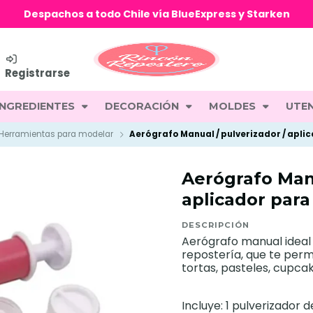
Despachos a todo Chile vía BlueExpress y Starken
Registrarse
INGREDIENTES
DECORACIÓN
MOLDES
UTEN
Herramientas para modelar
Aerógrafo Manual / pulverizador / apli
Aerógrafo Manu
aplicador para
DESCRIPCIÓN
Aerógrafo manual idea
repostería, que te perm
tortas, pasteles, cupca
Incluye: 1 pulverizador