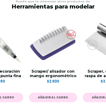
Puede que te interesen otros productos de
Herramientas para modelar
decoración
Scraper/ alisador con
Scraper, 
 punta fina
mango ergonométrico
raspa de a
990
$2.500
$3
AL CARRO
AÑADIR AL CARRO
AÑADIR 