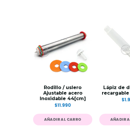
Rodillo / uslero
Lápiz de 
Ajustable acero
recargable
Inoxidable 44[cm]
$1.
$11.990
AÑADIR AL CARRO
AÑADIR 