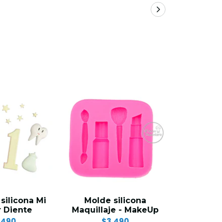
silicona Mi
Molde silicona
Juego bo
 Diente
Maquillaje - MakeUp
Esc
.490
$3.490
$