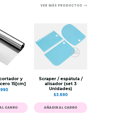
VER MÁS PRODUCTOS
cortador y
Scraper / espátula /
Espátul
cero 15[cm]
alisador (set 3
Curva par
Unidades)
2
.990
$3.690
$
AL CARRO
AÑADIR AL CARRO
AÑADIR