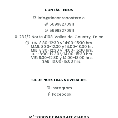
CONTÁCTENOS
info@rinconrepostero.cl
56998270911
56998270911
23 1/2 Norte 4108, Valles del Country, Talca.
LUN: 8:30-12:30 y 14:00-15:30 hrs.
MAR: 8:30-12:30 y 14:00-18:00 hr.
MIE: 8:30-12:30 y 14:00-15:30 hrs.
JUE: 8:30-12:30 y 14:00-15:30 hrs.
VIE: 8:30-12:30 y 14:00-18:00 hrs.
SAB: 10:00-15:00 hrs.
SIGUE NUESTRAS NOVEDADES
Instagram
Facebook
MÉTODOS DE PAGO ACEPTADOS