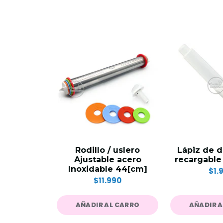
Rodillo / uslero
Lápiz de 
Ajustable acero
recargable
Inoxidable 44[cm]
$1.
$11.990
AÑADIR AL CARRO
AÑADIR 