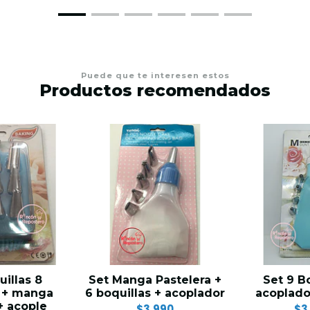
Puede que te interesen estos
Productos recomendados
uillas 8
Set Manga Pastelera +
Set 9 Bo
 + manga
6 boquillas + acoplador
acoplado
 + acople
$3.990
$3