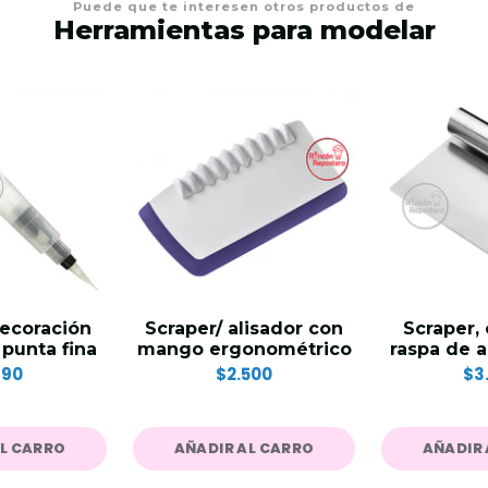
Puede que te interesen otros productos de
Herramientas para modelar
decoración
Scraper/ alisador con
Scraper, 
 punta fina
mango ergonométrico
raspa de a
990
$2.500
$3
AL CARRO
AÑADIR AL CARRO
AÑADIR 