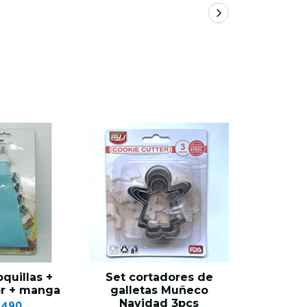
quillas +
Set cortadores de
Corta
r + manga
galletas Muñeco
expuls
Navidad 3pcs
Margarit
.490