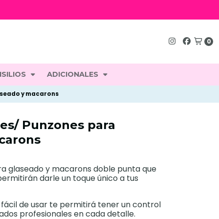
0
SILIOS
ADICIONALES
aseado y macarons
es/ Punzones para
carons
ra glaseado y macarons doble punta que
permitirán darle un toque único a tus
ácil de usar te permitirá tener un control
tados profesionales en cada detalle.