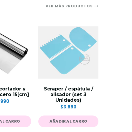
VER MÁS PRODUCTOS
cortador y
Scraper / espátula /
Espátul
cero 15[cm]
alisador (set 3
Curva par
Unidades)
2
.990
$3.690
$
AL CARRO
AÑADIR AL CARRO
AÑADIR